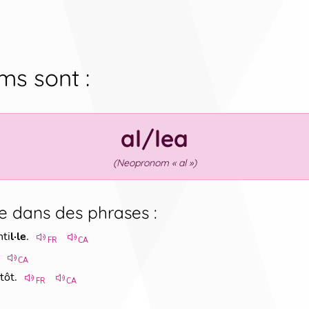
ms sont
:
al/lea
(
Neopronom « al »
)
e dans des phrases
:
nti
l·le
.
FR
CA
CA
tôt.
FR
CA