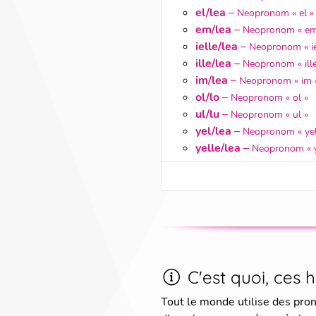
el/lea
–
Neopronom « el »
em/lea
–
Neopronom « em
ielle/lea
–
Neopronom « ie
ille/lea
–
Neopronom « ille
im/lea
–
Neopronom « im 
ol/lo
–
Neopronom « ol »
ul/lu
–
Neopronom « ul »
yel/lea
–
Neopronom « yel
yelle/lea
–
Neopronom « y
C'est quoi, ces 
Tout le monde utilise des pro