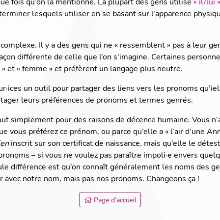
e fois qu’on la mentionne. La plupart des gens utilise
« il/lui 
erminer lesquels utiliser en se basant sur l'apparence physiqu
complexe. Il y a des gens qui ne « ressemblent » pas à leur g
açon différente de celle que l’on s'imagine. Certaines personn
» et « femme » et préfèrent un langage plus neutre.
ur·ices un outil pour partager des liens vers les pronoms qu'ie
rtager leurs préférences de pronoms et termes genrés.
out simplement pour des raisons de décence humaine. Vous n’a
e vous préférez ce prénom, ou parce qu’elle a « l’air d’une A
ien
inscrit sur son certificat de naissance, mais qu’elle le détest
ronoms – si vous ne voulez pas paraître impoli·e envers quelq
le différence est qu’on connaît généralement les noms des ge
er avec notre nom, mais pas nos pronoms. Changeons ça !
Page d’accueil