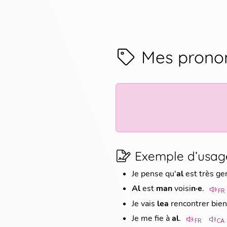
Mes prono
Exemple d’usag
Je pense qu'
al
est très ge
Al
est
man
voisi
n·e
.
FR
Je vais
lea
rencontrer bien
Je me fie à
al
.
FR
CA