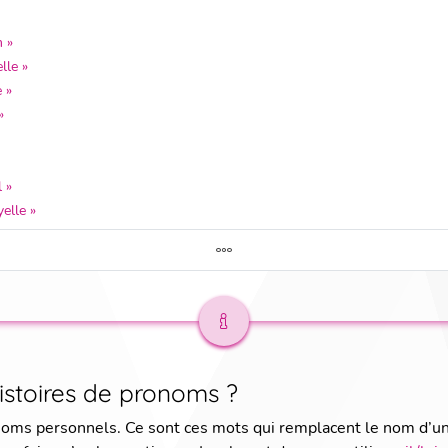
 »
lle »
 »
»
 »
elle »
histoires de pronoms ?
noms personnels. Ce sont ces mots qui remplacent le nom d’u