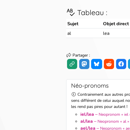
Tableau
:
Sujet
Objet direct
al
lea
Partager
:
Néo-pronoms
Contrairement aux autres pro
sens différent de celui auquel n
les rend pas pires pour autant !
iel/lea
–
Neopronom « iel 
al/lea
–
Neopronom « al »
ael/lea
–
Neopronom « ael